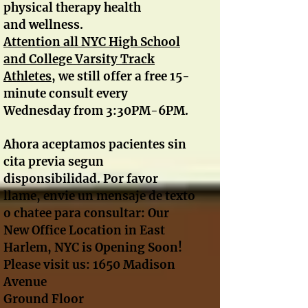
physical therapy health
and wellness.
A
ttention all NYC High School
and College Varsity Track
Athletes
, we still offer a free 15-
minute consult every
Wednesday from 3:30PM-6PM.
Ahora aceptamos pacientes sin
cita previa segun
disponsibilidad. Por favor
llame, envie un mensaje de texto
o chatee para consultar: Our
New Office Location in East
Harlem, NYC is Opening Soon!
Please visit us: 1650 Madison
Avenue
Ground Floor