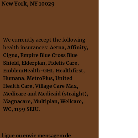
New York, NY 10029
We currently accept the following
health insurances:
Aetna, Affinity
,
Cigna
,
Empire Blue Cross Blue
Shield,
Elderplan,
Fidelis Care,
EmblemHealth-GHI, Healthfirst,
Humana, MetroPlus, United
Health Care
, Village Care Max,
Medicare and Medicaid
(straight),
Magnacare, Multiplan,
Wellcare
,
WC,
1199 SEIU​.
Ligue ou envie mensagem de