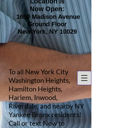
Location is
Now Open:
1650 Madison Avenue
Ground Floor
New York, NY 10029
To all New York City
Washington Heights,
Hamilton Heights,
Harlem, Inwood,
Riverdale, and nearby NY
Yankee Bronx residents!
Call or text Now to