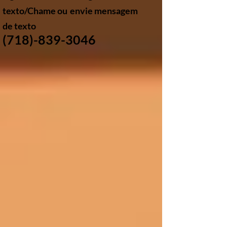
texto/Chame ou
envie mensagem
de texto
(718)-839-3046