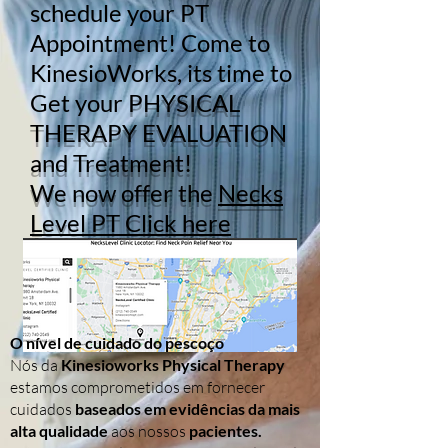
schedule your PT
Appointment! Come to
KinesioWorks, its time to
Get your
PHYSICAL
THERAPY EVALUATION
and Treatment!
We now offer the
Necks
Level PT Click here
O nível de cuidado do pescoço
Nós da
Kinesioworks Physical Therapy
estamos comprometidos em fornecer
cuidados
baseados em evidências da mais
alta qualidade
aos nossos
pacientes.