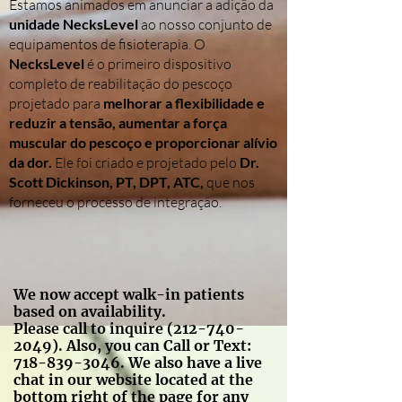
Estamos animados em anunciar a adição da
unidade NecksLevel
ao nosso conjunto de
equipamentos de fisioterapia. O
NecksLevel
é o primeiro dispositivo
completo de reabilitação do pescoço
projetado para
melhorar a flexibilidade e
reduzir a tensão, aumentar a força
muscular do pescoço e proporcionar alívio
da dor.
Ele foi criado e projetado pelo
Dr.
Scott Dickinson, PT, DPT, ATC,
que nos
forneceu o processo de integração.
We now accept walk-in patients
based on availability.
Please call to inquire
(212-740-
2049)
. Also, you can Call or Text:
718-839-3046
. We also have a live
chat in our website located at the
bottom right of the page for any