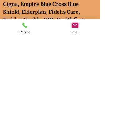
Cigna
,
Empire Blue Cross Blue
Shield,
Elderplan,
Fidelis Care,
EmblemHealth-GHI, Healthfirst,
Humana, MetroPlus, United
Phone
Email
Health Care
, Village Care Max,
Medicare and Medicaid
(straight),
Magnacare, Multiplan,
Wellcare
,
WC,
1199 SEIU​.
कॉल या टेक्स्ट/
Llamar o Texto
(718)-839-3046