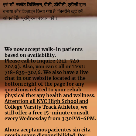
इसे
डॉ. स्कॉट डिकिंसन, पीटी, डीपीटी, एटीसी
द्वारा
बनाया और डिज़ाइन किया गया है, जिन्होंने खुद हमें
ऑनबोर्डिंग प्रक्रिया प्रदान की।
We now accept walk-in patients
based on availability.
Please call to inquire
(212-740-
2049)
. Also, you can Call or Text:
718-839-3046
. We also have a live
chat in our website located at the
bottom right of the page for any
questions related to your rehab
physical therapy health and wellness.
A
ttention all NYC High School and
College Varsity Track Athletes
, we
still offer a free 15-minute consult
every Wednesday from 3:30PM-6PM.
Ahora aceptamos pacientes sin cita
previa segun disponsibilidad. Por