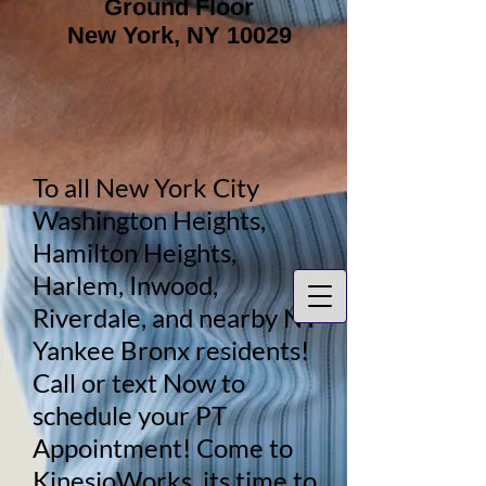
Ground Floor
New York, NY 10029
To all New York City
Washington Heights,
Hamilton Heights,
Harlem, Inwood,
Riverdale, and nearby NY
Yankee Bronx residents!
Call or text Now to
schedule your PT
Appointment! Come to
KinesioWorks, its time to