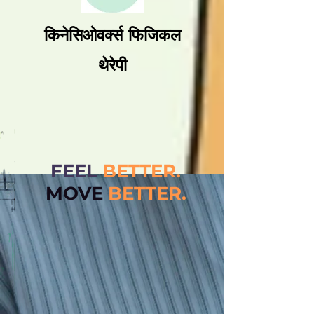
किनेसिओवर्क्स फिजिकल
थेरेपी
FEEL
BETTER.
MOVE
BETT
ER.