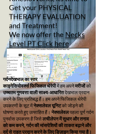
Get your
PHYSICAL
THERAPY EVALUATION
and Treatment!
We now offer the
Necks
Level PT Click here
गर्दनदेखभाल का स्तर
काइनेसियोवर्क्स फिजिकल थेरेपी
में हम अपने
मरीजों
को
उच्चतम गुणवत्ता वाली साक्ष्य-आधारित
देखभाल प्रदान
करने के लिए प्रतिबद्ध हैं। हम अपने फिजिकल थेरेपी
उपकरणों के सूट में
नेक्सलेवल यूनिट
को जोड़ने की
घोषणा करते हुए उत्साहित हैं।
नेक्सलेवल
पहला पूर्ण गर्दन
पुनर्वास उपकरण है जिसे
लचीलेपन में सुधार और तनाव
को कम करने, गर्दन की मांसपेशियों की ताकत बढ़ाने और
दर्द से राहत प्रदान करने के लिए डिज़ाइन किया गया है।