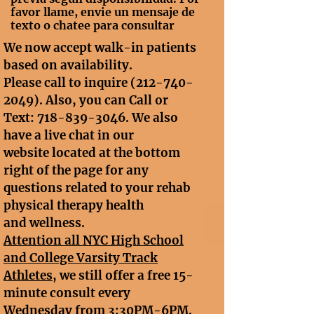
favor llame, envie un mensaje de
texto o chatee para consultar
We now accept walk-in patients
based on availability.
Please call to inquire
(212-740-
2049)
. Also, you can Call or
Text:
718-839-3046
. We also
have a live chat in our
website located at the bottom
right of the page for any
questions related to your rehab
physical therapy health
and wellness.
A
ttention all NYC High School
and College Varsity Track
Athletes
, we still offer a free 15-
minute consult every
Wednesday from 3:30PM-6PM.