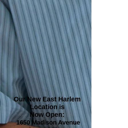
Our New East Harlem
Location is
Now Open:
1650 Madison Avenue