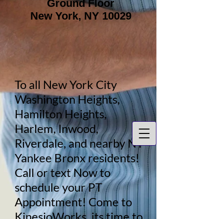
Ground Floor
New York, NY 10029
To all New York City
Washington Heights,
Hamilton Heights,
Harlem, Inwood,
Riverdale, and nearby NY
Yankee Bronx residents!
Call or text Now to
schedule your PT
Appointment! Come to
KinesioWorks, its time to