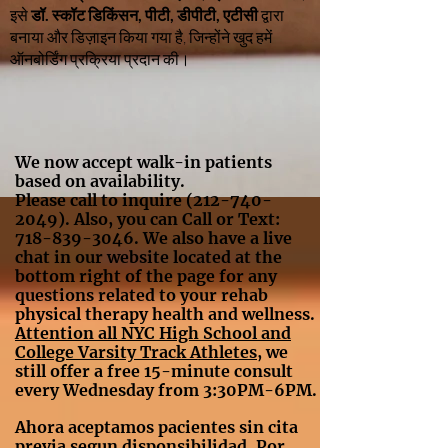
इसे
डॉ. स्कॉट डिकिंसन, पीटी, डीपीटी, एटीसी
द्वारा
बनाया और डिज़ाइन किया गया है, जिन्होंने खुद हमें
ऑनबोर्डिंग प्रक्रिया प्रदान की।
We now accept walk-in patients
based on availability.
Please call to inquire
(212-740-
2049)
. Also, you can Call or Text:
718-839-3046
. We also have a live
chat in our website located at the
bottom right of the page for any
questions related to your rehab
physical therapy health and wellness.
A
ttention all NYC High School and
College Varsity Track Athletes
, we
still offer a free 15-minute consult
every Wednesday from 3:30PM-6PM.
Ahora aceptamos pacientes sin cita
previa segun disponsibilidad. Por