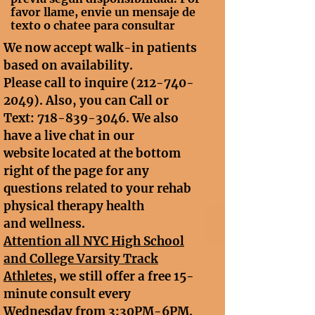
favor llame, envie un mensaje de
texto o chatee para consultar
We now accept walk-in patients
based on availability.
Please call to inquire
(212-740-
2049)
. Also, you can Call or
Text:
718-839-3046
. We also
have a live chat in our
website located at the bottom
right of the page for any
questions related to your rehab
physical therapy health
and wellness.
A
ttention all NYC High School
and College Varsity Track
Athletes
, we still offer a free 15-
minute consult every
Wednesday from 3:30PM-6PM.