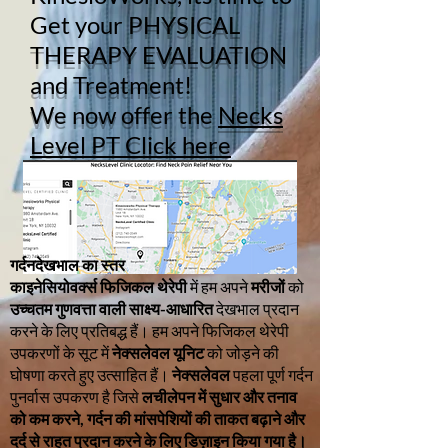
Get your
PHYSICAL
THERAPY EVALUATION
and Treatment!
We now offer the
Necks
Level PT Click here
गर्दनदेखभाल का स्तर
काइनेसियोवर्क्स फिजिकल थेरेपी
में हम अपने
मरीजों
को
उच्चतम गुणवत्ता वाली साक्ष्य-आधारित
देखभाल प्रदान
करने के लिए प्रतिबद्ध हैं। हम अपने फिजिकल थेरेपी
उपकरणों के सूट में
नेक्सलेवल यूनिट
को जोड़ने की
घोषणा करते हुए उत्साहित हैं।
नेक्सलेवल
पहला पूर्ण गर्दन
पुनर्वास उपकरण है जिसे
लचीलेपन में सुधार और तनाव
को कम करने, गर्दन की मांसपेशियों की ताकत बढ़ाने और
दर्द से राहत प्रदान करने के लिए डिज़ाइन किया गया है।