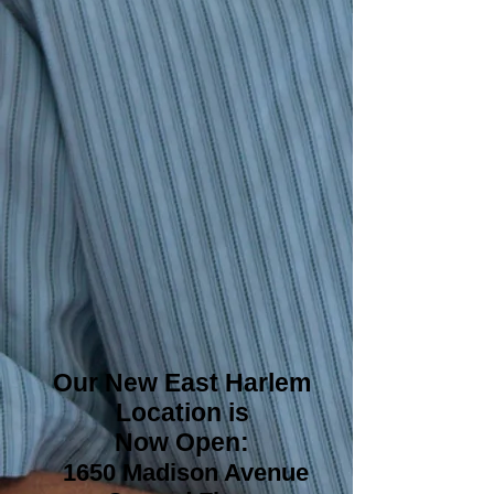
Our New East Harlem
Location is
Now Open:
1650 Madison Avenue