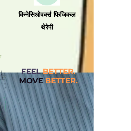
किनेसिओवर्क्स फिजिकल
थेरेपी
FEEL
BETTER.
MOVE
BETT
ER.