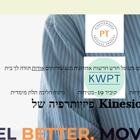
ם מטופל חדש
חדשות אחרונות
מגע
שירותים
אודות
תודה לך
בית
קוביד 19-בטיחות
ניתוח הליכה תלת מימדית
 KinesioWorks
EL
BETTER.
MOV