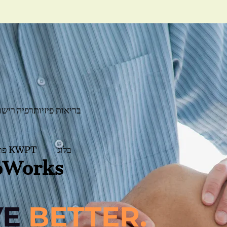
בריאות פיזיותרפיה
רישו
בלוג
פתיחת KWPT
פיזיותרפיה של
E
BETT
ER.