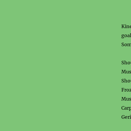
Kine
goal
Some
Sho
Mus
Sh
Fr
Mus
Car
Geri
Ba