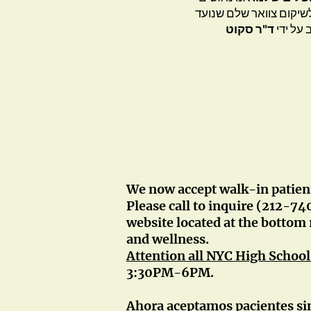
שיקום צוואר שלם שנועד
 על ידי
ד"ר סקוט
We now accept walk-in patient
Please call to inquire (212-74
website located at the bottom 
and wellness.
A
ttention all NYC High School
3:30PM-6PM.
Ahora aceptamos pacientes sin 