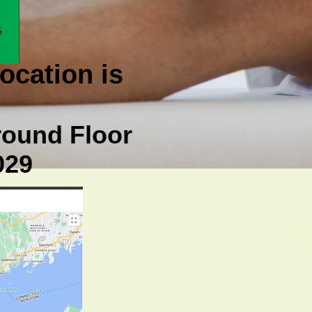
ocation is
ound Floor
029