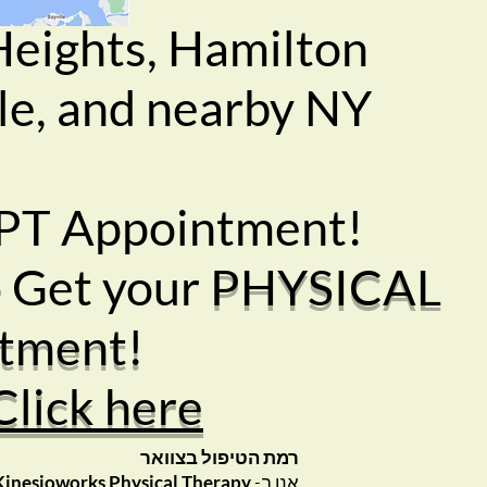
Heights, Hamilton
le, and nearby NY
r PT Appointment!
o Get your
PHYSICAL
tment!
Click here
רמת הטיפול בצוואר
אנו ב-
Kinesioworks Physical Therapy