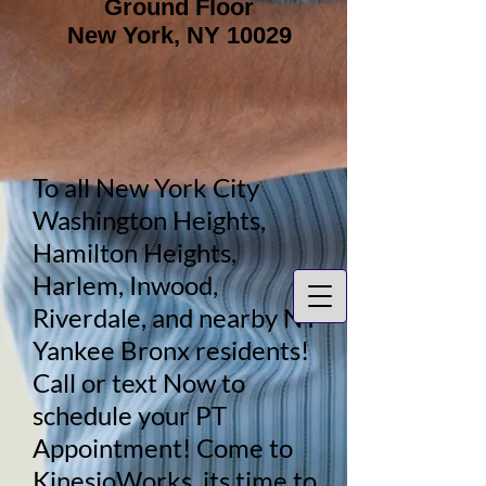
Ground Floor
New York, NY 10029
To all New York City
Washington Heights,
Hamilton Heights,
Harlem, Inwood,
Riverdale, and nearby NY
Yankee Bronx residents!
Call or text Now to
schedule your PT
Appointment! Come to
KinesioWorks, its time to