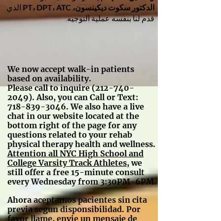
الدكتور سكوت ديكينسون، PT، DPT، ATC
الذي
قدم لنا بنفسه عملية التوجيه.
We now accept walk-in patients
based on availability.
Please call to inquire
(212-740-
2049)
. Also, you can Call or Text:
718-839-3046
. We also have a live
chat in our website located at the
bottom right of the page for any
questions related to your rehab
physical therapy health and wellness.
A
ttention all NYC High School and
College Varsity Track Athletes
, we
still offer a free 15-minute consult
every Wednesday from 3:30PM-6PM.
Ahora aceptamos pacientes sin cita
previa segun disponsibilidad. Por
favor llame, envie un mensaje de