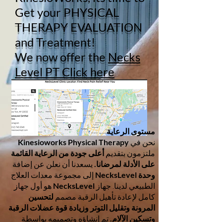
Get your
PHYSICAL
THERAPY EVALUATION
and Treatment!
We now offer the
Necks
Level PT Click here
مستوى الرعاية
نحن في
Kinesioworks Physical Therapy
ملتزمون بتقديم
أعلى جودة من الرعاية القائمة
على الأدلة
لمرضانا.
يسعدنا أن نعلن عن إضافة
وحدة NecksLevel
إلى مجموعة معدات العلاج
الطبيعي لدينا. جهاز
NecksLevel
هو أول جهاز
كامل لإعادة تأهيل الرقبة مصمم
لتحسين
المرونة وتقليل التوتر وزيادة قوة عضلات الرقبة
وتسكين الآلام.
تم إنشاؤه وتصميمه بواسطة