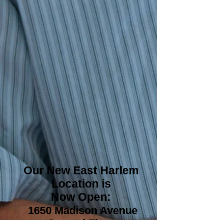
Our New East Harlem
Location is
Now Open:
1650 Madison Avenue