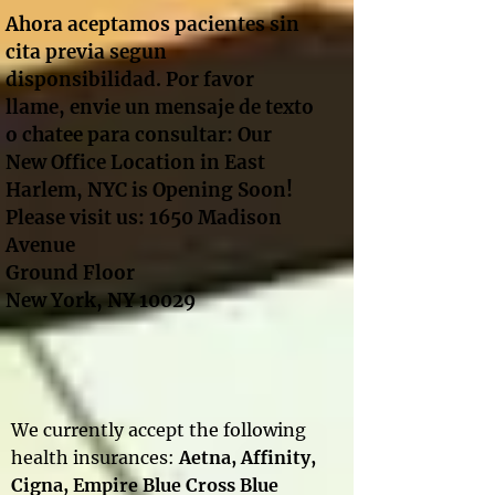
Ahora aceptamos pacientes sin
cita previa segun
disponsibilidad. Por favor
llame, envie un mensaje de texto
o chatee para consultar: Our
New Office Location in East
Harlem, NYC is Opening Soon!
Please visit us: 1650 Madison
Avenue
Ground Floor
New York, NY 10029
We currently accept the following
health insurances:
Aetna, Affinity
,
Cigna
,
Empire Blue Cross Blue